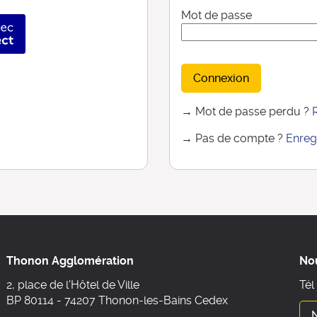
Mot de passe
ier avec FranceConnect
Connexion
→ Mot de passe perdu ?
→ Pas de compte ?
Enreg
Thonon Agglomération
No
2, place de l'Hôtel de Ville
Tél
BP 80114 - 74207 Thonon-les-Bains Cedex