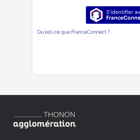
S’identif
Qu’est-ce que FranceConnect ?