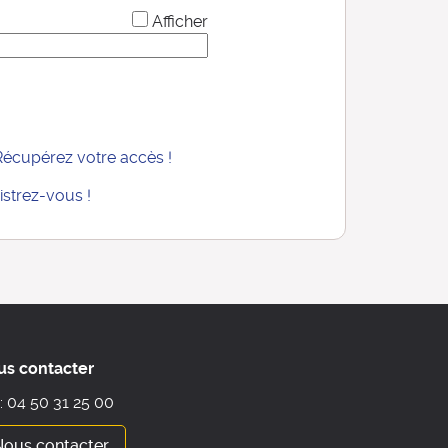
*
Afficher
Récupérez votre accès !
istrez-vous !
us contacter
 : 04 50 31 25 00
Nous contacter