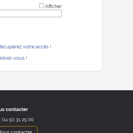
*
Afficher
Récupérez votre accès !
istrez-vous !
us contacter
 : 04 50 31 25 00
Nous contacter