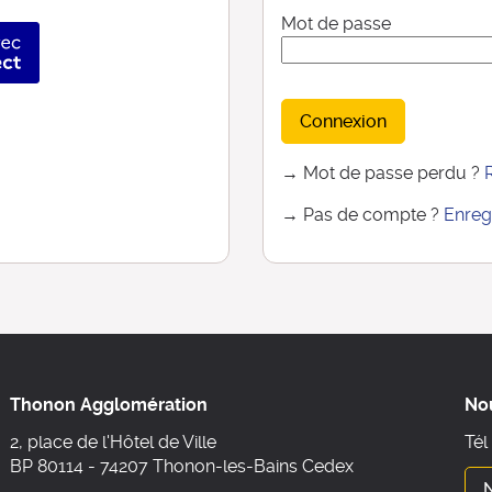
Mot de passe
ier avec FranceConnect
Connexion
→ Mot de passe perdu ?
→ Pas de compte ?
Enreg
Thonon Agglomération
No
2, place de l'Hôtel de Ville
Tél
BP 80114 - 74207 Thonon-les-Bains Cedex