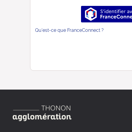
S’identif
Qu’est-ce que FranceConnect ?